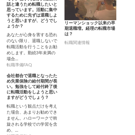
話と違うため転職したいと
思っています。活動に集中
するために先ずは退職しよ
うと思いますが、どうでし
リーマンショック以来の早
ょうか？
期退職増。経理の転職市場
は？
あなたが心身を害する恐れ
のない限り、退職しないで
転職関連情報
転職活動を行うことをお勧
めします。勤続3年未満の
場合…
転職準備FAQ
会社都合で退職となったた
め失業保険の給付期間が長
い。勉強をして給付終了後
に転職活動をしようと思い
ますがどうでしょう？
転職という観点だけを考え
た場合、あまりお勧めでき
ません。ハローワークで斡
旋される学校での学習を含
め、…