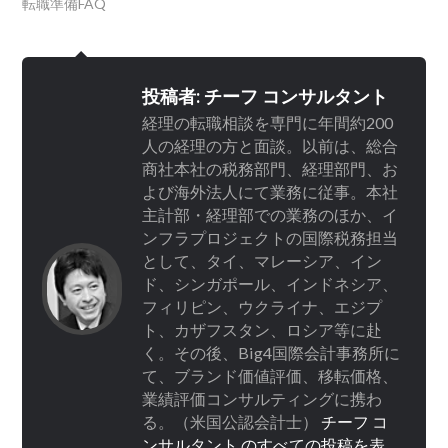
転職準備FAQ
投稿者:
チーフ コンサルタント
経理の転職相談を専門に年間約200
人の経理の方と面談。以前は、総合
商社本社の税務部門、経理部門、お
よび海外法人にて業務に従事。本社
主計部・経理部での業務のほか、イ
ンフラプロジェクトの国際税務担当
として、タイ、マレーシア、イン
ド、シンガポール、インドネシア、
フィリピン、ウクライナ、エジプ
ト、カザフスタン、ロシア等に赴
く。その後、Big4国際会計事務所に
て、ブランド価値評価、移転価格、
業績評価コンサルティングに携わ
る。（米国公認会計士）
チーフ コ
ンサルタント のすべての投稿を表