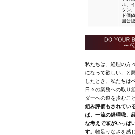
ル、
タン、
ド価
国公
私たちは、経理の方
になって欲しい」と
したとき、私たちは
日々の業務への取り
ダーへの道を歩むこ
組み評価もされてい
ば、一流の経理職、
な考えで頭がいっぱ
す。
物足りなさを感