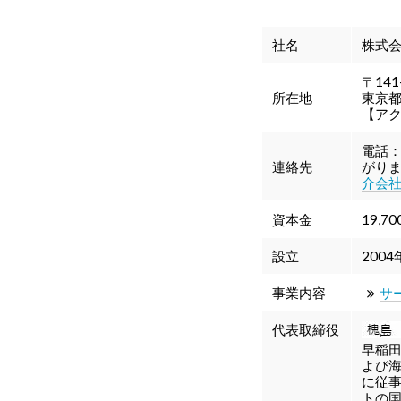
社名
株式会
〒141
所在地
東京都
【ア
電話：
連絡先
がり
介会
資本金
19,70
設立
2004
事業内容
サ
代表取締役
早稲
よび
に従
トの