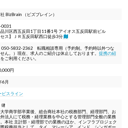
社 BizBrain （ビズブレイン）
-0031
品川区西五反田1丁目11番1号 アイオス五反田駅前ビル
クセス】ＪＲ五反田駅西口徒歩3分
 050-5832-2362 転職相談専用（予約制。予約時以外つな
ません。）現在、求人のご紹介は休止しております。
提携の紹
社
をご利用ください。
0,000円
年6月
ービスライン
田大学商学部卒業後、総合商社本社の税務部門、経理部門、お
海外法人にて税務・経理業務を中心とする管理部門全般の業務
事。本社 主計部・経理部での業務のほか、インフラプロジェク
国際税務担当として、タイ、マレーシア、インド、シンガポー