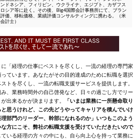
インドネシア、フィリピン、ウクライナ、エジプト、カザフス
ロシア等に赴く。その後、Big4国際会計事務所にて、ブラン
値評価、移転価格、業績評価コンサルティングに携わる。（米
認会計士）
々に「経理の仕事にベストを尽くし、一流の経理の専門家
願っています。あなたがその目的達成のために転職を選択
ベストを尽くし、一流の転職支援サービスを提供します。
組み、業務時間外の自己啓発など、日々の過ごし方でリー
とが出来るかが決まります。
「いまは業務に一所懸命取り
ると思うけれど、この先どうやってキャリアを積んでいけ
経理部門のリーダー、幹部になれるのか」いつもこのよう
いな方にこそ、弊社の転職支援を受けていただきたいので
じている経理の方々の中にも、自ら向上心を持って業務に