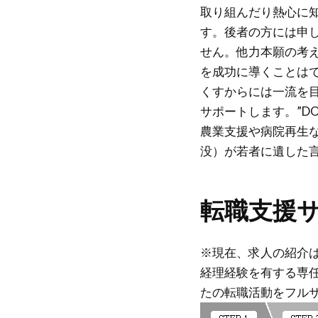
取り組んだり熱心に
す。後者の方には申
せん。他力本願の考
を成功に導くことは
くすからには一流を
サポートします。”DO YOU
農業支援や病院再生な
没）が若者に遺した
転職支援
※現在、求人の紹介
経理経験を有する専
たの転職活動をフル