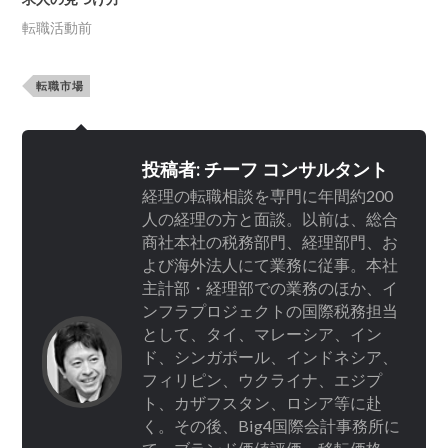
転職活動前
転職市場
投稿者:
チーフ コンサルタント
経理の転職相談を専門に年間約200
人の経理の方と面談。以前は、総合
商社本社の税務部門、経理部門、お
よび海外法人にて業務に従事。本社
主計部・経理部での業務のほか、イ
ンフラプロジェクトの国際税務担当
として、タイ、マレーシア、イン
ド、シンガポール、インドネシア、
フィリピン、ウクライナ、エジプ
ト、カザフスタン、ロシア等に赴
く。その後、Big4国際会計事務所に