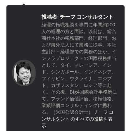
投稿者:
チーフ コンサルタント
経理の転職相談を専門に年間約200
人の経理の方と面談。以前は、総合
商社本社の税務部門、経理部門、お
よび海外法人にて業務に従事。本社
主計部・経理部での業務のほか、イ
ンフラプロジェクトの国際税務担当
として、タイ、マレーシア、イン
ド、シンガポール、インドネシア、
フィリピン、ウクライナ、エジプ
ト、カザフスタン、ロシア等に赴
く。その後、Big4国際会計事務所に
て、ブランド価値評価、移転価格、
業績評価コンサルティングに携わ
る。（米国公認会計士）
チーフ コ
ンサルタント のすべての投稿を表
示