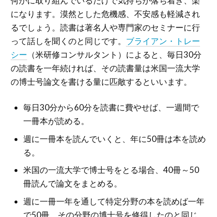
何かに取り組んでいるだけで気持ちが落ち着き、楽
になります。漠然とした危機感、不安感も軽減され
るでしょう。読書は著名人や専門家のセミナーに行
って話しを聞くのと同じです。
ブライアン・トレー
シー
（米研修コンサルタント）によると、毎日30分
の読書を一年続ければ、その読書量は米国一流大学
の博士号論文を書ける量に匹敵するといいます。
毎日30分から60分を読書に費やせば、一週間で
一冊本が読める。
週に一冊本を読んでいくと、年に50冊は本を読め
る。
米国の一流大学で博士号をとる場合、40冊～50
冊読んで論文をまとめる。
週に一冊一年を通して特定分野の本を読めば一年
で50冊。その分野の博士号を修得したのと同じ。