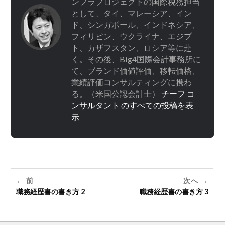
ンフラプロジェクトの国際税務担当
として、タイ、マレーシア、イン
ド、シンガポール、インドネシア、
フィリピン、ウクライナ、エジプ
ト、カザフスタン、ロシア等に赴
く。その後、Big4国際会計事務所に
て、ブランド価値評価、移転価格、
業績評価コンサルティングに携わ
る。（米国公認会計士）
チーフ コ
ンサルタント のすべての投稿を表
示
前
次へ
職務経歴書の書き方 2
職務経歴書の書き方 3