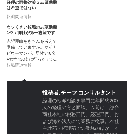
経理の面接対策 3 志望動機
は希望ではない
転職関連情報
ウソくさい転職の志望動機
1位：御社が第一志望です
志望理由をきちんを考えて
準備していますか。マイナ
ビウーマンが、男性348名
+女性430名に行ったアン…
転職関連情報
投稿者:
チーフ コンサルタント
経理の転職相談を専門に年間約200
人の経理の方と面談。以前は、総合
商社本社の税務部門、経理部門、お
よび海外法人にて業務に従事。本社
主計部・経理部での業務のほか、イ