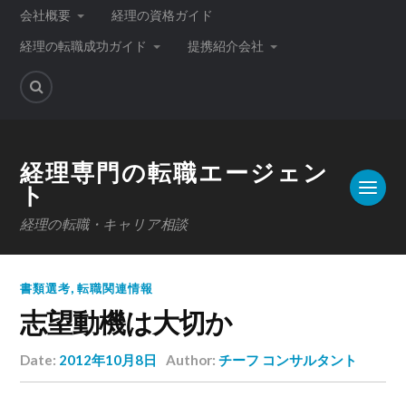
会社概要
経理の資格ガイド
経理の転職成功ガイド
提携紹介会社
経理専門の転職エージェン
ト
経理の転職・キャリア相談
書類選考
,
転職関連情報
志望動機は大切か
Date:
2012年10月8日
Author:
チーフ コンサルタント