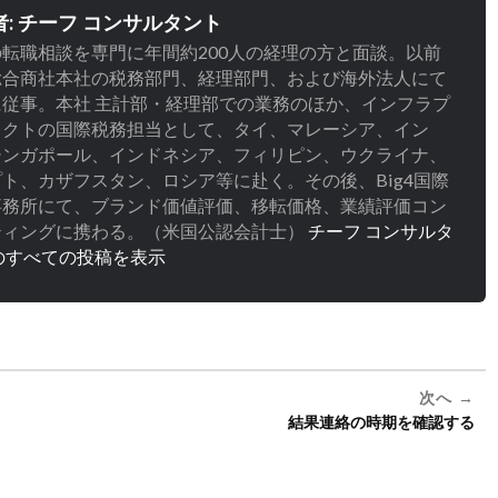
者:
チーフ コンサルタント
転職相談を専門に年間約200人の経理の方と面談。以前
総合商社本社の税務部門、経理部門、および海外法人にて
に従事。本社 主計部・経理部での業務のほか、インフラプ
ェクトの国際税務担当として、タイ、マレーシア、イン
シンガポール、インドネシア、フィリピン、ウクライナ、
ト、カザフスタン、ロシア等に赴く。その後、Big4国際
事務所にて、ブランド価値評価、移転価格、業績評価コン
ティングに携わる。（米国公認会計士）
チーフ コンサルタ
のすべての投稿を表示
次へ
結果連絡の時期を確認する