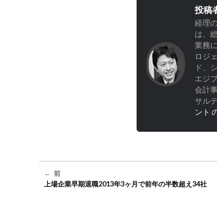
投稿
経理の
は、
業務
ロジ
ド、
エジプ
会計
サル
ント 
前
上場企業早期退職2013年3ヶ月で前年の半数超え34社