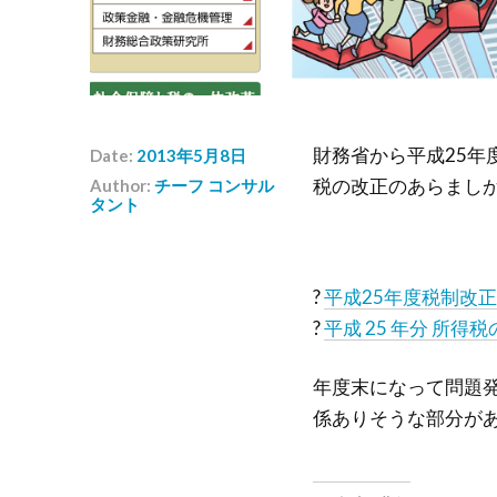
財務省から平成25年
Date:
2013年5月8日
税の改正のあらまし
Author:
チーフ コンサル
タント
?
平成25年度税制改正
?
平成 25 年分 所得
年度末になって問題
係ありそうな部分が