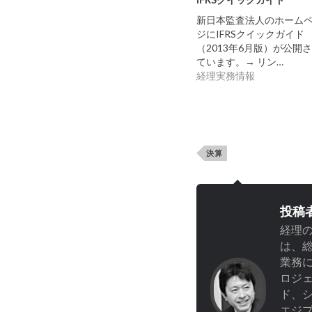
新日本監査法人のホーム
ジにIFRSクイックガイド
（2013年6月版）が公開
ています。→ リン…
経理実務情報
決算
投稿
経理の
は、
業務
ロジ
ド、
エジプ