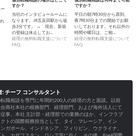
すか？
ですか？
ペー
当社のインタビュールームに
平日の朝7時30分から原則、
なります。JR五反田駅から徒
夜7時30分までの開始でお願
され
歩3分です。 → 現在、新規
いしております。それ以外の
の登録は休止してお…
時間や曜日は、ご相…
経理の無料転職支援について
経理の無料転職支援について
FAQ
FAQ
者:
チーフ コンサルタント
転職相談を専門に年間約200人の経理の方と面談。以前
総合商社本社の税務部門、経理部門、および海外法人にて
に従事。本社 主計部・経理部での業務のほか、インフラプ
ェクトの国際税務担当として、タイ、マレーシア、イン
シンガポール、インドネシア、フィリピン、ウクライナ、
ト、カザフスタン、ロシア等に赴く。その後、Big4国際