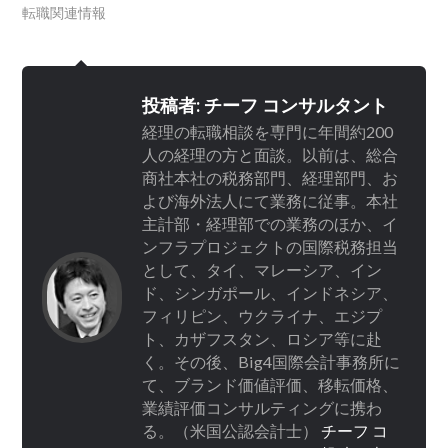
転職関連情報
投稿者:
チーフ コンサルタント
経理の転職相談を専門に年間約200
人の経理の方と面談。以前は、総合
商社本社の税務部門、経理部門、お
よび海外法人にて業務に従事。本社
主計部・経理部での業務のほか、イ
ンフラプロジェクトの国際税務担当
として、タイ、マレーシア、イン
ド、シンガポール、インドネシア、
フィリピン、ウクライナ、エジプ
ト、カザフスタン、ロシア等に赴
く。その後、Big4国際会計事務所に
て、ブランド価値評価、移転価格、
業績評価コンサルティングに携わ
る。（米国公認会計士）
チーフ コ