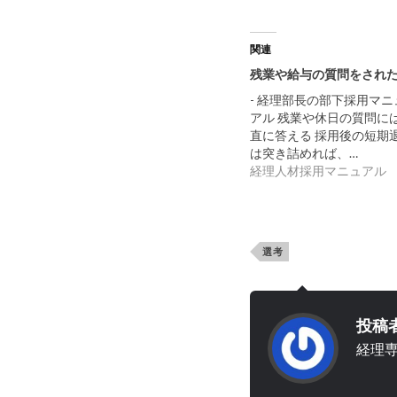
関連
残業や給与の質問をされ
- 経理部長の部下採用マニ
アル 残業や休日の質問に
直に答える 採用後の短期
は突き詰めれば、…
経理人材採用マニュアル
選考
投稿
経理