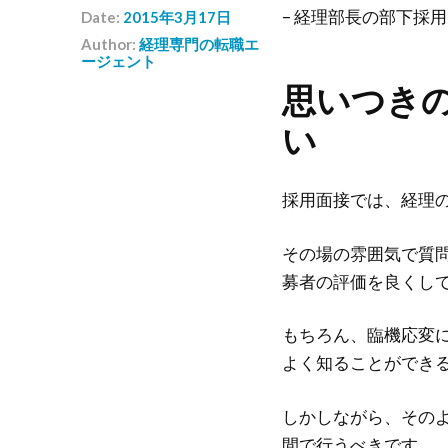
– 経理部長の部下採
Date:
2015年3月17日
Author:
経理専門の転職エ
ージェント
思いつき
い
採用面接では、経理
その場の雰囲気で質
募者の評価を良くし
もちろん、臨機応変
よく知ることができ
しかしながら、その
間で行うべきです。