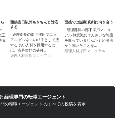
たら
面接当日以外もきちんと対応
面接では誠実 真剣に向き合う
する
ュ
- 経理部長の部下採用マニュ
- 経理部長の部下採用マニュ
は正
アル 無意識にぞんざいな態度
アル ビジネスの相手として接
退職
を取っていませんか？ 応募者
する 良い人材を採用するに
から聞いたことを…
は、応募書類の受付…
経理人材採用マニュアル
経理人材採用マニュアル
者:
経理専門の転職エージェント
専門の転職エージェント のすべての投稿を表示